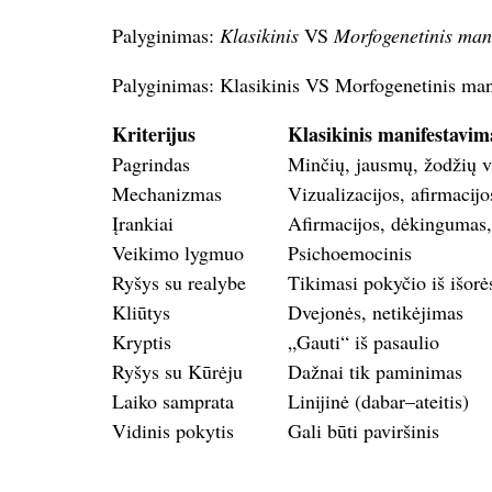
Palyginimas:
Klasikinis
VS
Morfogenetinis man
Palyginimas: Klasikinis VS Morfogenetinis man
Kriterijus
Klasikinis manifestavim
Pagrindas
Minčių, jausmų, žodžių v
Mechanizmas
Vizualizacijos, afirmacij
Įrankiai
Afirmacijos, dėkingumas,
Veikimo lygmuo
Psichoemocinis
Ryšys su realybe
Tikimasi pokyčio iš išorė
Kliūtys
Dvejonės, netikėjimas
Kryptis
„Gauti“ iš pasaulio
Ryšys su Kūrėju
Dažnai tik paminimas
Laiko samprata
Linijinė (dabar–ateitis)
Vidinis pokytis
Gali būti paviršinis