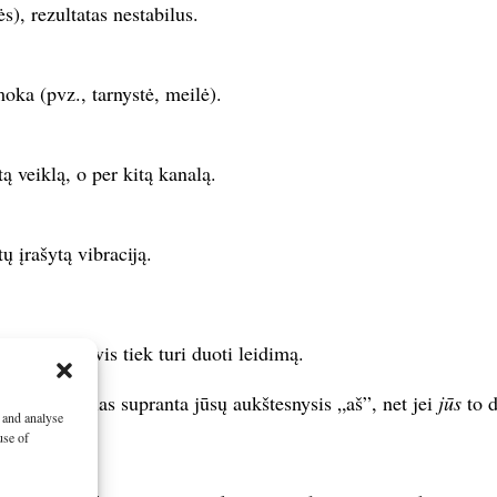
), rezultatas nestabilus.
oka (pvz., tarnystė, meilė).
ą veiklą, o per kitą kanalą.
ų įrašytą vibraciją.
ėjo laukas vis tiek turi duoti leidimą.
ežasčių, kurias supranta jūsų aukštesnysis „aš”, net jei
jūs
to d
 and analyse
use of