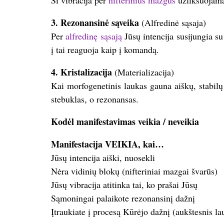
Ši vibracija per
nifterinius mazgus
užfiksuojama 
3. Rezonansinė sąveika
(Alfredinė sąsaja)
Per
alfredinę sąsają
Jūsų intencija susijungia su
į tai reaguoja kaip į komandą.
4. Kristalizacija
(Materializacija)
Kai morfogenetinis laukas gauna aiškų, stabilų 
stebuklas, o rezonansas.
Kodėl manifestavimas veikia / neveikia
Manifestacija VEIKIA, kai…
Jūsų intencija aiški, nuosekli
Nėra vidinių blokų (nifteriniai mazgai švarūs)
Jūsų vibracija atitinka tai, ko prašai Jūsų
Sąmoningai palaikote rezonansinį dažnį
Įtraukiate į procesą Kūrėjo dažnį (aukštesnis la