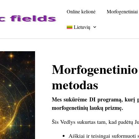
Online kelionė
Morfogenetiniai 
Lietuvių
Morfogenetinio
metodas
Mes sukūrėme DI programą, kurį pa
morfogenetinių laukų prizmę.
Šis Vedlys sukurtas tam, kad padėtų J
Aiškiai ir teisingai suformuoti 