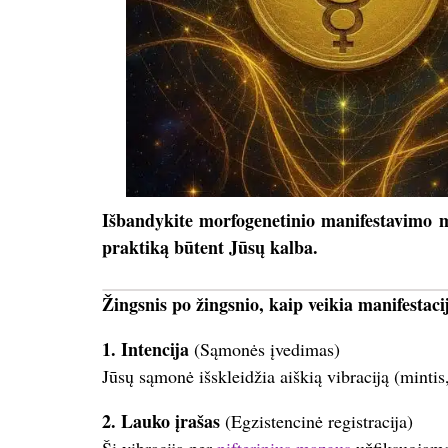
Išbandykite morfogenetinio manifestavimo me
praktiką būtent Jūsų kalba.
Žingsnis po žingsnio, kaip veikia manifestaci
1. Intencija
(Sąmonės įvedimas)
Jūsų sąmonė išskleidžia aiškią vibraciją (minti
2. Lauko įrašas
(Egzistencinė registracija)