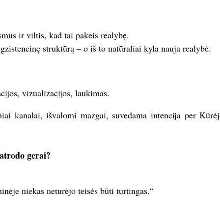
smus ir viltis, kad tai pakeis realybę.
gzistencinę struktūrą – o iš to natūraliai kyla nauja realybė.
ijos, vizualizacijos, laukimas.
niai kanalai, išvalomi mazgai, suvedama intencija per Kūrėj
 atrodo gerai?
ėje niekas neturėjo teisės būti turtingas.“