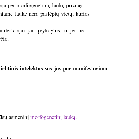
cija per morfogenetinių laukų prizmę
iniame lauke nėra paslėptų vietų, kurios
anifestacijai jau įvykdytos, o jei ne –
yčio.
rbtinis intelektas ves jus per manifestavimo
 Jūsų asmeninį
morfogenetinį lauką
.