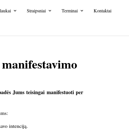
laukai
Straipsniai
Terminai
Kontaktai
 manifestavimo
dės Jums teisingai manifestuoti per
ums:
savo intenciją.