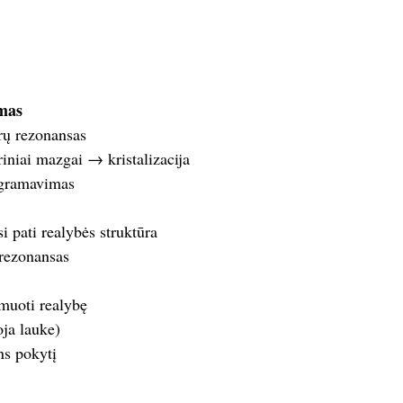
imas
rų rezonansas
iniai mazgai → kristalizacija
ogramavimas
si pati realybės struktūra
 rezonansas
rmuoti realybę
oja lauke)
ns pokytį