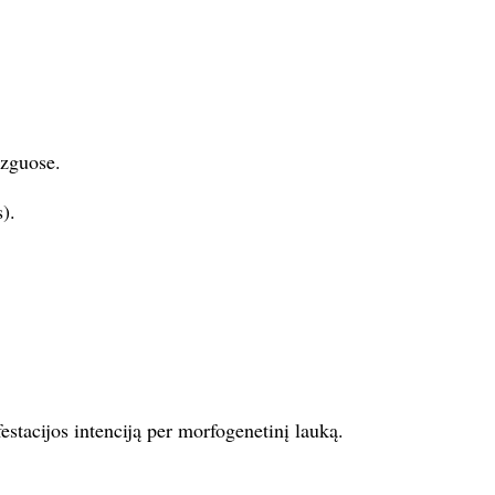
azguose.
).
estacijos intenciją per morfogenetinį lauką.