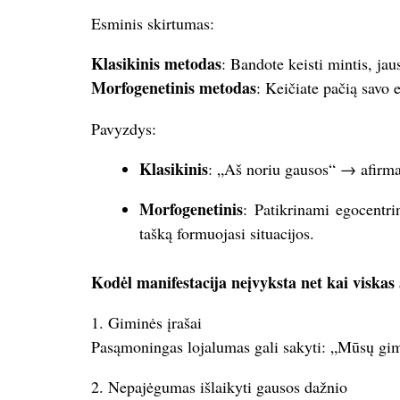
Esminis skirtumas:
Klasikinis metodas
: Bandote keisti mintis, jau
Morfogenetinis metodas
: Keičiate pačią savo e
Pavyzdys:
Klasikinis
: „Aš noriu gausos“ → afirmac
Morfogenetinis
: Patikrinami egocentri
tašką formuojasi situacijos.
Kodėl manifestacija neįvyksta net kai viskas
1. Giminės įrašai
Pasąmoningas lojalumas gali sakyti: „Mūsų gimin
2. Nepajėgumas išlaikyti gausos dažnio