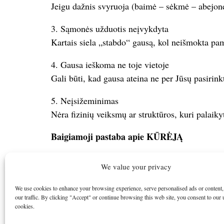
Jeigu dažnis svyruoja (baimė – sėkmė – abejonės
3. Sąmonės užduotis neįvykdyta
Kartais siela „stabdo“ gausą, kol neišmokta pam
4. Gausa ieškoma ne toje vietoje
Gali būti, kad gausa ateina ne per Jūsų pasirinkt
5. Neįsižeminimas
Nėra fizinių veiksmų ar struktūros, kuri palaikyt
Baigiamoji pastaba apie KŪRĖJĄ
Net jei visos dalys techniškai yra parengtos, Kūr
We value your privacy
Jei palaiminimo nėra, viskas gali sustoti dėl pri
We use cookies to enhance your browsing experience, serve personalised ads or content,
our traffic. By clicking "Accept" or continue browsing this web site, you consent to our 
Visada klauskite:
cookies.