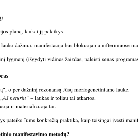
ą:
jos planą, laukai jį palaikys.
r lauko dažniui, manifestacija bus blokuojama nifteriniuose m
inį lygmenį (išgydyti vidines žaizdas, paleisti senas programas
oras
ą“, o per dažninį rezonansą Jūsų morfogenetiniame lauke.
 „
Aš neturiu“
– laukas ir toliau tai atkartos.
oja ir materializuoja tai.
s pateiks Jums konkrečią praktiką, kaip teisingai įvesti manif
etinio manifestavimo metodų?