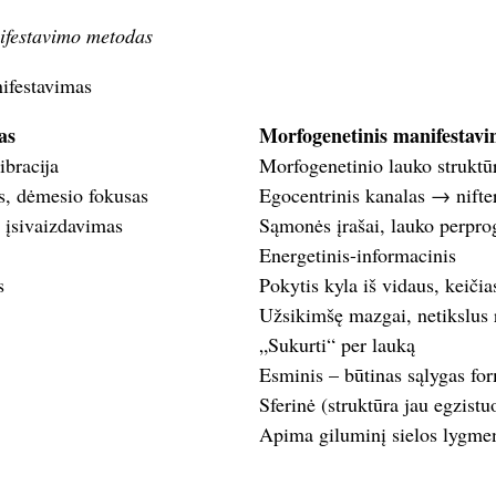
ifestavimo metodas
ifestavimas
as
Morfogenetinis manifestav
ibracija
Morfogenetinio lauko struktū
os, dėmesio fokusas
Egocentrinis kanalas → nifter
 įsivaizdavimas
Sąmonės įrašai, lauko perpr
Energetinis-informacinis
s
Pokytis kyla iš vidaus, keičia
Užsikimšę mazgai, netikslus
„Sukurti“ per lauką
Esminis – būtinas sąlygas fo
Sferinė (struktūra jau egzistu
Apima giluminį sielos lygme