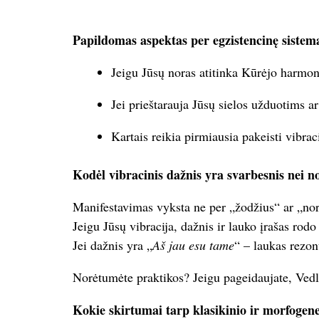
Papildomas aspektas per egzistencinę sistem
Jeigu Jūsų noras atitinka Kūrėjo harmoni
Jei prieštarauja Jūsų sielos užduotims a
Kartais reikia pirmiausia pakeisti vibrac
Kodėl vibracinis dažnis yra svarbesnis nei n
Manifestavimas vyksta ne per „žodžius“ ar „nor
Jeigu Jūsų vibracija, dažnis ir lauko įrašas rodo
Jei dažnis yra „
Aš jau esu tame
“ – laukas rezonu
Norėtumėte praktikos? Jeigu pageidaujate, Vedly
Kokie skirtumai tarp klasikinio ir morfogen