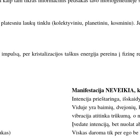
kaip tam tikras informacinis pėdsakas tavo morfogenetinėje s
 platesniu laukų tinklu (kolektyviniu, planetiniu, kosminiu). J
impulsą, per kristalizacijos taškus energija pereina į fizinę r
Manifestacija NEVEIKIA, 
Intencija prieštaringa, išskaid
Viduje yra baimių, dvejonių, k
vibracija atitinka trūkumą
,
o n
Įvedate intenciją, bet nuolat a
ukas)
Viskas daroma tik per ego be