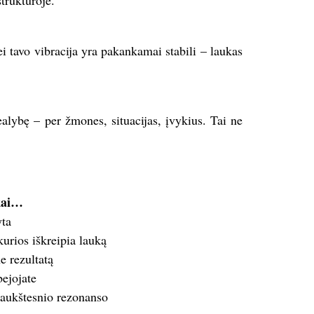
truktūroje.
ei tavo vibracija yra pakankamai stabili – laukas
ealybę – per žmones, situacijas, įvykius. Tai ne
kai…
yta
urios iškreipia lauką
e rezultatą
bejojate
 aukštesnio rezonanso