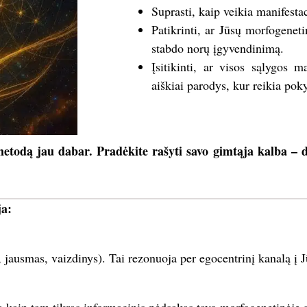
Suprasti, kaip veikia manifesta
Patikrinti, ar Jūsų morfogenet
stabdo norų įgyvendinimą.
Įsitikinti, ar visos sąlygos m
aiškiai parodys, kur reikia pok
todą jau dabar. Pradėkite rašyti savo gimtąja kalba – di
ja:
s, jausmas, vaizdinys). Tai rezonuoja per egocentrinį kanalą į